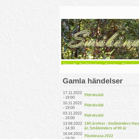
Aktuellt
Småbönders
Service
Förening
Gamla händelser
17.11.2022
Pidrokväld
- 19:00
10.11.2022
Pidrokväld
- 19:00
03.11.2022
Pidrokväld
- 19:00
13.08.2022
190-årsfest - Småbönders Han
- 14:30
år, Småbönders uf 90 år
16.04.2022
Påskbrasa 2022
- 19:30